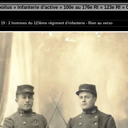
poilus
»
Infanterie d'active
»
100e au 176e RI
»
123e RI
»
 19 : 2 hommes du 123ème régiment d'infanterie - Rien au verso