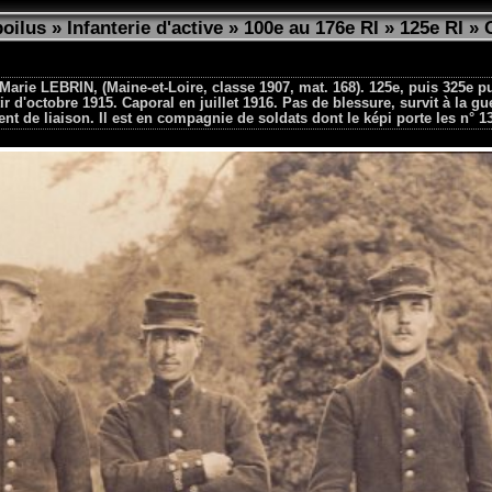
poilus
»
Infanterie d'active
»
100e au 176e RI
»
125e RI
»
Marie LEBRIN, (Maine-et-Loire, classe 1907, mat. 168). 125e, puis 325e 
ir d'octobre 1915. Caporal en juillet 1916. Pas de blessure, survit à la g
ent de liaison. Il est en compagnie de soldats dont le képi porte les n° 1