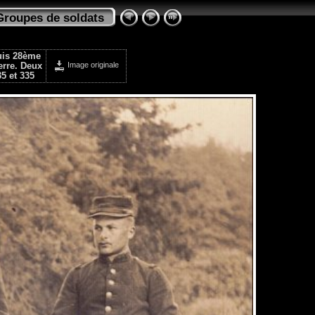
Groupes de soldats
puis 28ème
Image originale
uerre. Deux
35 et 335