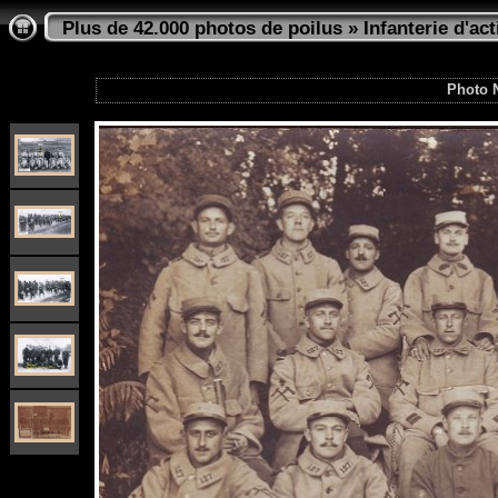
Plus de 42.000 photos de poilus
»
Infanterie d'act
Photo 