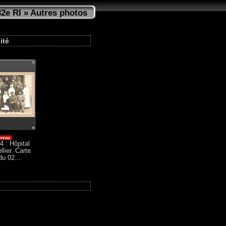
32e RI
» Autres photos
ité
veau
4 : Hôpital
lier. Carte
du 02...