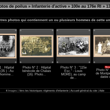
otos de poilus
»
Infanterie d'active
»
100e au 176e RI
»
1
tres photos qui contiennent un ou plusieurs hommes de cette un
 : Hôpital
Photo N° 2 : Hôpital
Photo N° 3 : "115e
Nou
Photo N° 
(35 ) - Au
bénévole de Chalais
Esc.'' - Louis
de Montpel
 homme...
(16). Photo...
MOREL au camp
datée 
de...
4
Images |
Vers les historiques régiments d'infanterie
|
Accueil général du site
|
Aide