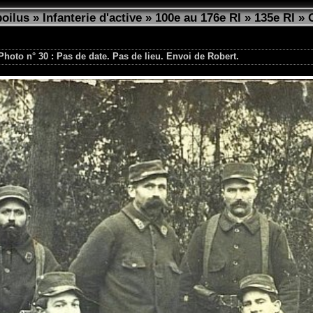
poilus
»
Infanterie d'active
»
100e au 176e RI
»
135e RI
»
Photo n° 30 : Pas de date. Pas de lieu. Envoi de Robert.