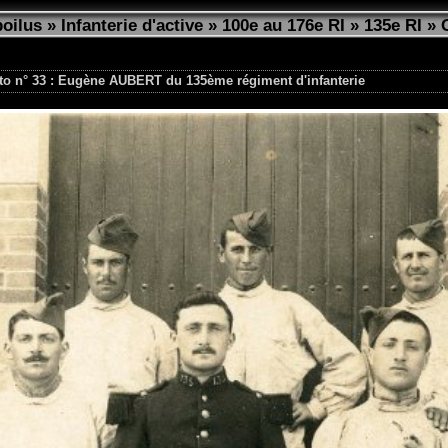
poilus
»
Infanterie d'active
»
100e au 176e RI
»
135e RI
»
to n° 33 : Eugène AUBERT du 135ème régiment d'infanterie