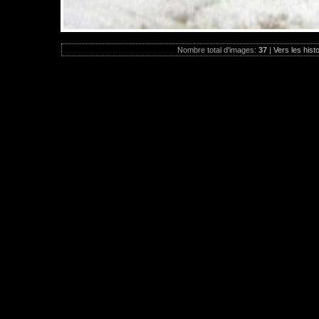
Nombre total d'images:
37
|
Vers les hist