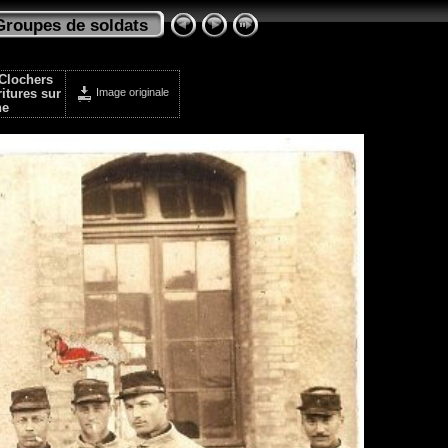
Groupes de soldats
-Clochers
Image originale
itures sur
he