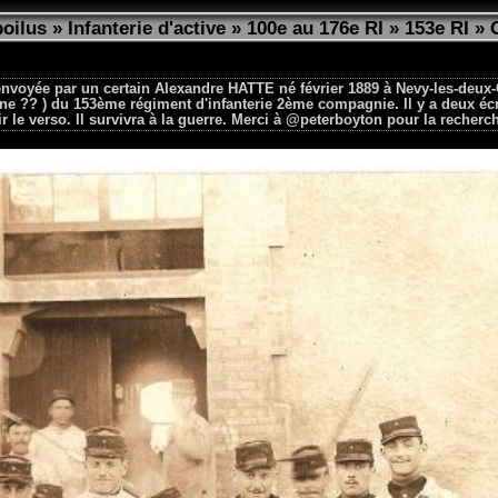
poilus
»
Infanterie d'active
»
100e au 176e RI
»
153e RI
»
 envoyée par un certain Alexandre HATTE né février 1889 à Nevy-les-deux
ne ?? ) du 153ème régiment d'infanterie 2ème compagnie. Il y a deux écr
oir le verso. Il survivra à la guerre. Merci à @peterboyton pour la recherc