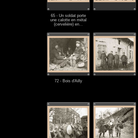
65 - Un soldat porte
une calotte en métal
(cervelière) en...
72 - Bois d'Ailly