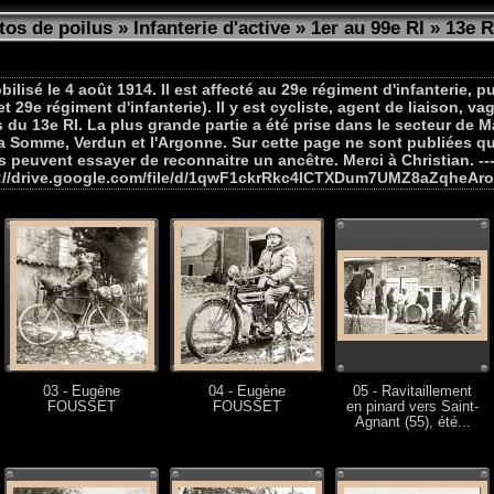
tos de poilus
»
Infanterie d'active
»
1er au 99e RI
»
13e R
sé le 4 août 1914. Il est affecté au 29e régiment d'infanterie, pui
t 29e régiment d'infanterie). Il y est cycliste, agent de liaison, va
 du 13e RI. La plus grande partie a été prise dans le secteur de M
a Somme, Verdun et l'Argonne. Sur cette page ne sont publiées q
s peuvent essayer de reconnaitre un ancêtre. Merci à Christian. 
ttps://drive.google.com/file/d/1qwF1ckrRkc4ICTXDum7UMZ8aZqheAr
03 - Eugène
04 - Eugène
05 - Ravitaillement
FOUSSET
FOUSSET
en pinard vers Saint-
Agnant (55), été...