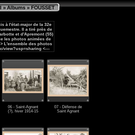
I
»
Albums
» FOUSSET
s à l'état-major de la 32e
guemestre. Il a tiré près de
arbotte et d'Apremont (55)
ue les photos animées de
---> L'ensemble des photos
oc/view?usp=sharing <---
06 - Saint-Agnant
07 - Défense de
(?), hiver 1914-15
Saint Agnant