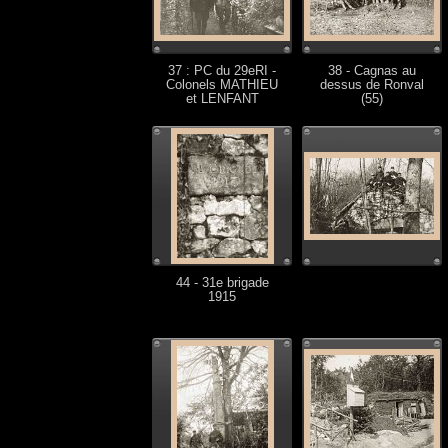
37 : PC du 29eRI -
38 - Cagnas au
Colonels MATHIEU
dessus de Ronval
et LENFANT
(55)
44 - 31e brigade
1915