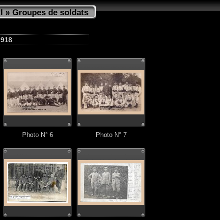
I
» Groupes de soldats
1918
Photo N° 6
Photo N° 7