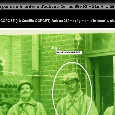
 poilus
»
Infanterie d'active
»
1er au 99e RI
»
21e RI
»
Gr
 GORGET (dit Camille GORGET) était au 21ème régiment d'infanterie, cla