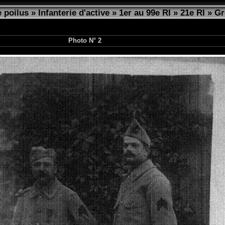
 poilus
»
Infanterie d'active
»
1er au 99e RI
»
21e RI
»
Gr
Photo N° 2