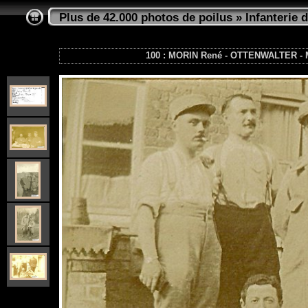
Plus de 42.000 photos de poilus
»
Infanterie d
100 : MORIN René - OTTENWALTER - 