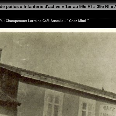
de poilus
»
Infanterie d'active
»
1er au 99e RI
»
39e RI
»
74 : Champenoux Lorraine Café Arnould - " Chez Mimi "