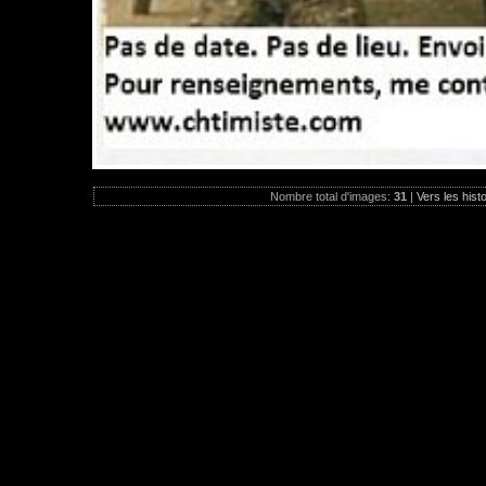
Nombre total d'images:
31
|
Vers les hist