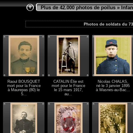
Plus de 42.000 photos de poilus
»
Infan
Photos de soldats du 73
Raoul BOUSQUET
CATALIN Élie est
Nicolas CHALAS,
mort pour la France
mort pour le France
né le 3 janvier 1895
à Maurepas (80) le
le 15 mars 1917,
à Wasnes-au-Bac...
5...
au...