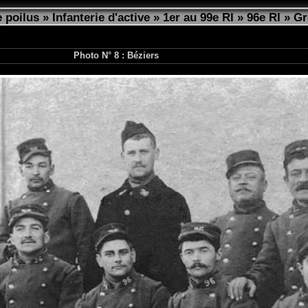
 poilus
»
Infanterie d'active
»
1er au 99e RI
»
96e RI
»
Gr
Photo N° 8 : Béziers