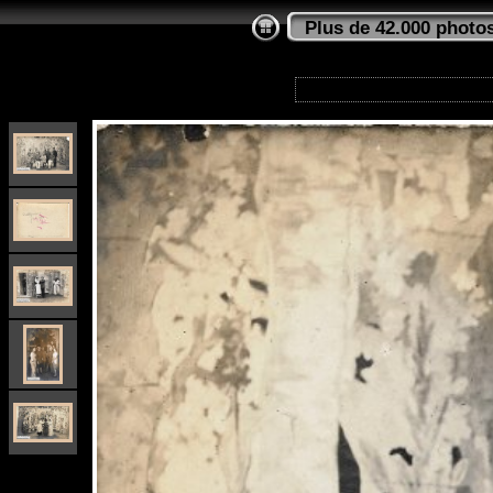
Plus de 42.000 photos