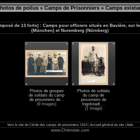
photos de poilus
»
Camps de Prisonniers
»
Camps exista
posé de 13 forts) : Camps pour officiers situés en Bavière, sur 
(München) et Nuremberg (Nürnberg)
Photos de groupes
Photos de soldats
de soldats du camp
du camp de
de prisonniers de...
prisonniers de
(9 Images)
Ingolstadt....
(1 Image)
Vers le site de Cécile des camps de prisonniers 1914
|
Accueil général du site
|
Aide
www.Chtimiste.com