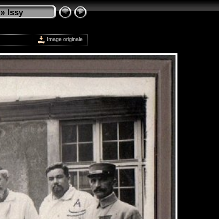
»
Issy
Image originale