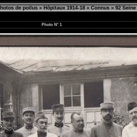
photos de poilus
»
Hôpitaux 1914-18
»
Connus
»
92 Seine
Photo N° 1