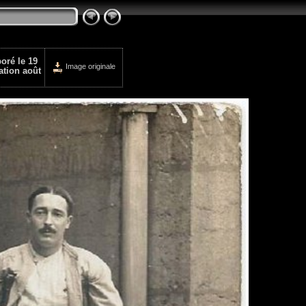
oré le 19
Image originale
ation août