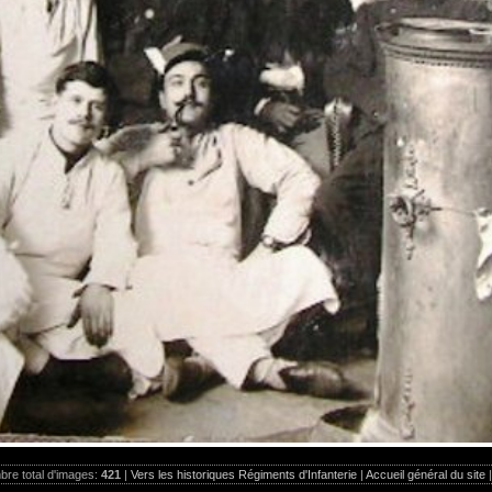
re total d'images:
421
|
Vers les historiques Régiments d'Infanterie
|
Accueil général du site