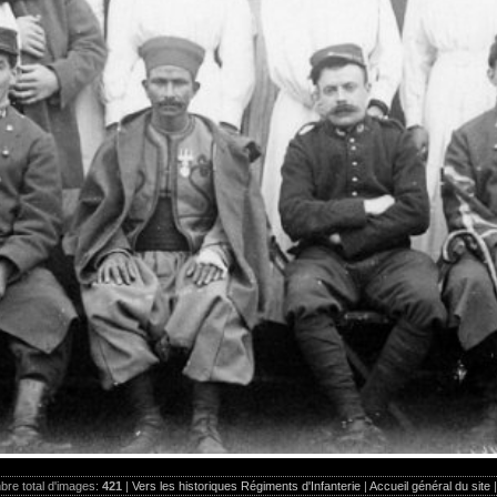
re total d'images:
421
|
Vers les historiques Régiments d'Infanterie
|
Accueil général du site