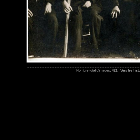
Nombre total d'images:
421
|
Vers les hist