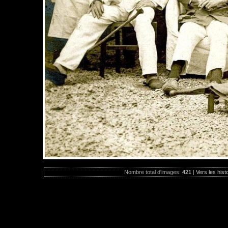
Nombre total d'images:
421
|
Vers les hist