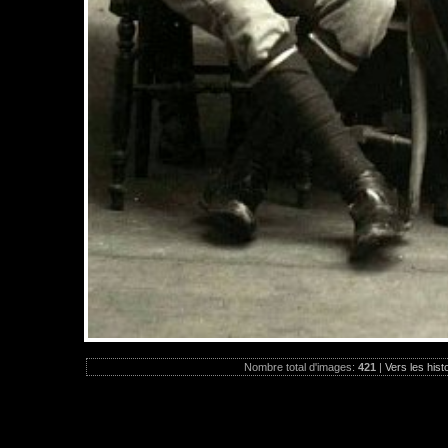
Nombre total d'images:
421
|
Vers les hist