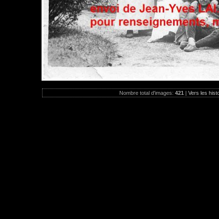
Nombre total d'images:
421
|
Vers les hist