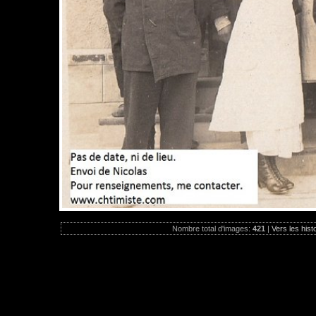
Nombre total d'images:
421
|
Vers les hist