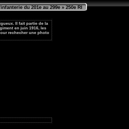
infanterie du 201e au 299e
» 250e RI
eux. Il fait partie de la
égiment en juin 1916, les
s pour rechecher une photo