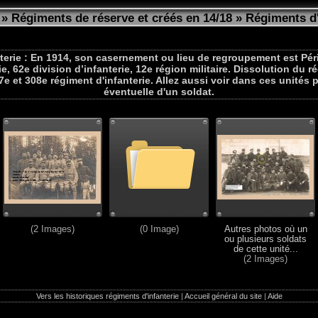
»
Régiments de réserve et créés en 14/18
»
Régiments d'
erie : En 1914, son casernement ou lieu de regroupement est Périgu
e, 62e division d’infanterie, 12e région militaire. Dissolution du r
7e et 308e régiment d'infanterie. Allez aussi voir dans ces unité
éventuelle d'un soldat.
(2 Images)
(0 Image)
Autres photos où un
ou plusieurs soldats
de cette unité...
(2 Images)
Vers les historiques régiments d'infanterie
|
Accueil général du site
|
Aide