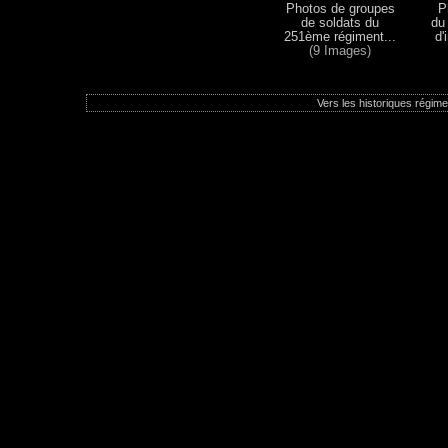
Photos de groupes
P
de soldats du
du
251ème régiment...
d'
(9 Images)
Vers les historiques régimen