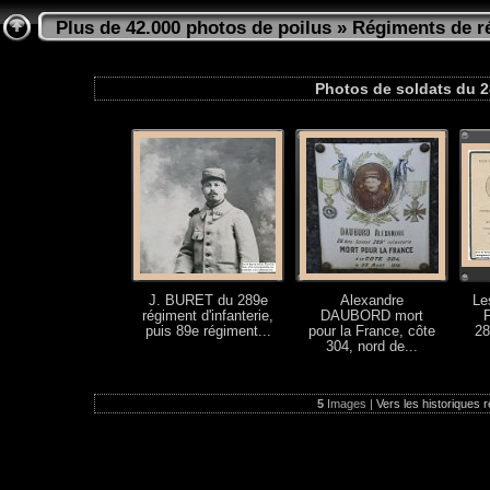
Plus de 42.000 photos de poilus
»
Régiments de ré
Photos de soldats du 2
J. BURET du 289e
Alexandre
Le
régiment d'infanterie,
DAUBORD mort
puis 89e régiment...
pour la France, côte
28
304, nord de...
5
Images |
Vers les historiques r