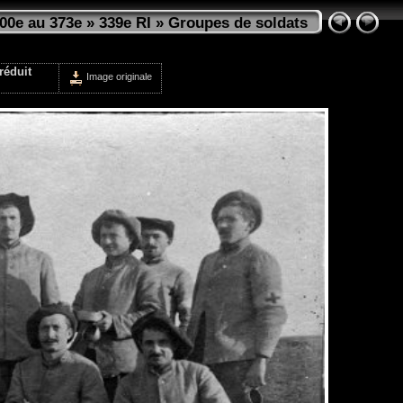
300e au 373e
»
339e RI
»
Groupes de soldats
réduit
Image originale