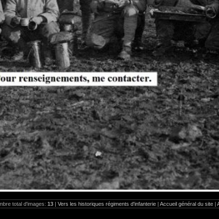
bre total d'images:
13
|
Vers les historiques régiments d'infanterie
|
Accueil général du site
|