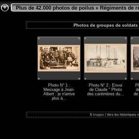
Plus de 42.000 photos de poilus
»
Régiments de ré
Photos de groupes de soldats 
Photo N° 1 :
Photo N° 2 : Envoi
Ph
Message à Jean-
de Claude " Photo
d
Albert : je n'arrive
des cantinières du...
de
plus à...
5
Images |
Vers les historiques r