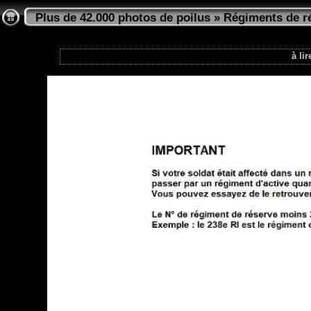
Plus de 42.000 photos de poilus
»
Régiments de ré
à lir