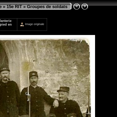
e
»
15e RIT
»
Groupes de soldats
anterie
Image originale
 pied en