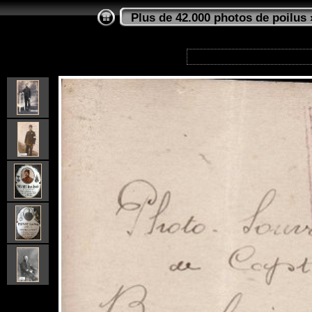
Plus de 42.000 photos de poilus