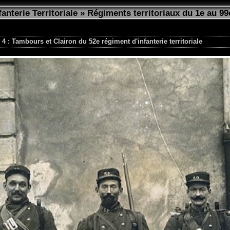
fanterie Territoriale
»
Régiments territoriaux du 1e au 99
4 : Tambours et Clairon du 52e régiment d'infanterie territoriale