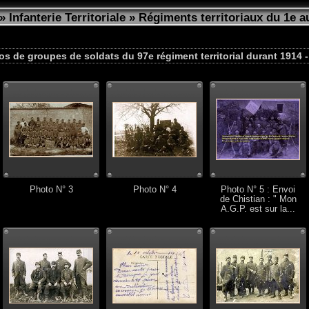
»
Infanterie Territoriale
»
Régiments territoriaux du 1e a
s de groupes de soldats du 97e régiment territorial durant 1914 
Photo N° 3
Photo N° 4
Photo N° 5 : Envoi
de Chistian : " Mon
A.G.P. est sur la...