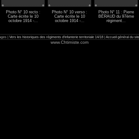
Photo N° 10 recto :
Photo N° 10 verso :
Photo N° 11 : Pierre
Carte écrite le 10
Carte écrite le 10
BÉRAUD du 97ème
octobre 1914 -...
octobre 1914 -...
régiment...
ges |
Vers les historiques des régiments d'infanterie territoriale 14/18
|
Accueil général du sit
www.Chtimiste.com