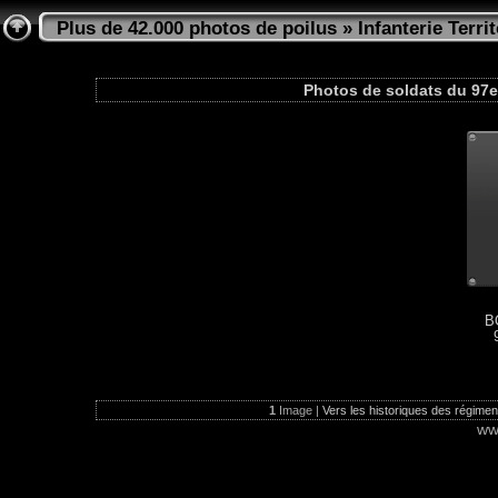
Plus de 42.000 photos de poilus
»
Infanterie Territ
Photos de soldats du 97e 
B
1
Image |
Vers les historiques des régiments
ww