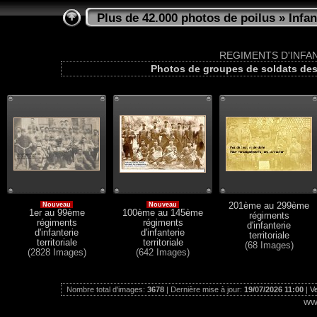
Plus de 42.000 photos de poilus
» Infan
REGIMENTS D'INFAN
Photos de groupes de soldats des r
Nouveau
Nouveau
201ème au 299ème
1er au 99ème
100ème au 145ème
régiments
régiments
régiments
d'infanterie
d'infanterie
d'infanterie
territoriale
territoriale
territoriale
(68 Images)
(2828 Images)
(642 Images)
Nombre total d'images:
3678
| Dernière mise à jour:
19/07/2026 11:00
|
Ve
ww