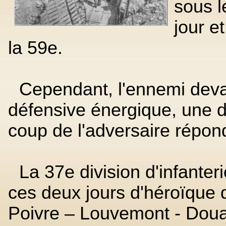
sous l
jour et
la 59e.
Cependant, l'ennemi deva
défensive énergique, une d
coup de l'adversaire répon
La 37e division d'infanter
ces deux jours d'héroïque 
Poivre – Louvemont - Dou