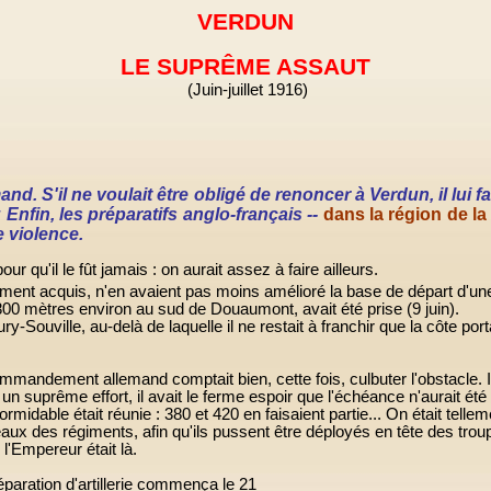
VERDUN
LE SUPRÊME ASSAUT
(Juin-juillet 1916)
S'il ne voulait être obligé de renoncer à Verdun, il lui fall
 Enfin, les préparatifs anglo-français --
dans la région de 
e violence.
ur qu'il le fût jamais : on aurait assez à faire ailleurs.
ement acquis, n'en avaient pas moins amélioré la base de départ d'un
00 mètres environ au sud de Douaumont, avait été prise (9 juin).
-Souville, au-delà de laquelle il ne restait à franchir que la côte portan
mmandement allemand comptait bien, cette fois, culbuter l'obstacle. Il n
un suprême effort, il avait le ferme espoir que l'échéance n'aurait ét
e formidable était réunie : 380 et 420 en faisaient partie... On était te
aux des régiments, afin qu'ils pussent être déployés en tête des troupe
 l'Empereur était là.
éparation d'artillerie commença le 21