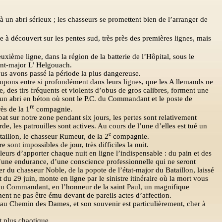
 un abri sérieux ; les chasseurs se promettent bien de l’arranger de
 à découvert sur les pentes sud, très près des premières lignes, mais
uxième ligne, dans la région de la batterie de l’Hôpital, sous le
nt-major L’ Helgouach.
ous avons passé la période la plus dangereuse.
ccupons entre si profondément dans leurs lignes, que les A llemands ne
, des tirs fréquents et violents d’obus de gros calibres, forment une
’un abri en béton où sont le P.C. du Commandant et le poste de
re
ès de la 1
compagnie.
at sur notre zone pendant six jours, les pertes sont relativement
rde, les patrouilles sont actives. Au cours de l’une d’elles est tué un
e
taillon, le chasseur Rumeur, de la 2
compagnie.
 sont impossibles de jour, très difficiles la nuit.
eurs d’apporter chaque nuit en ligne l’indispensable : du pain et des
d’une endurance, d’une conscience professionnelle qui ne seront
r du chasseur Noble, de la popote de l’état-major du Bataillon, laissé
t du 29 juin, monte en ligne par le sinistre itinéraire où la mort vous
au Commandant, en l’honneur de la saint Paul, un magnifique
nt ne pas être ému devant de pareils actes d’affection.
d au Chemin des Dames, et son souvenir est particulièrement, cher à
t plus chaotique.