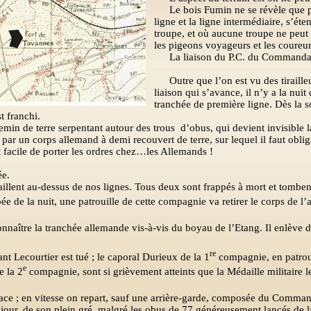
Le bois Fumin ne se révèle que p
ligne et la ligne intermédiaire, s’é
troupe, et où aucune troupe ne peut 
les pigeons voyageurs et les coureur
La liaison du P.C. du Commandan
Outre que l’on est vu des tiraill
liaison qui s’avance, il n’y a la nuit
tranchée de première ligne. Dès la s
t franchi.
emin de terre serpentant autour des trous
d’obus, qui devient invisible l
 par un corps allemand à demi recouvert de terre, sur lequel il faut oblig
st facile de porter les ordres chez…les Allemands !
ée.
illent au-dessus de nos lignes. Tous deux sont frappés à mort et tombe
de la nuit, une patrouille de cette compagnie va retirer le corps de l’avia
naître la tranchée allemande vis-à-vis du boyau de l’Etang. Il enlève d
re
t Lecourtier est tué ; le caporal Durieux de la 1
compagnie, en patroui
e
e la 2
compagnie, sont si grièvement atteints que la Médaille militaire leu
ace ; en vitesse on repart, sauf une arrière-garde, composée du Comma
n jour, de son plein gré, malgré les obus de 77 généreusement lancés de