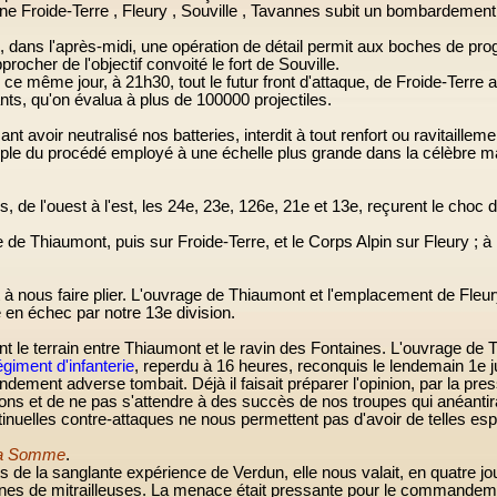
ne Froide-Terre
, Fleury , Souville , Tavannes subit un bombardement 
2
, dans l'après-midi, une opération de détail permit aux boches de prog
procher de l'objectif convoité le fort de Souville.
, ce même jour, à
21h30,
tout le futur front d'attaque, de Froide-Terr
ts, qu'on évalua à plus de 100000 projectiles.
nt avoir neutralisé nos batteries, interdit à tout renfort ou ravitaillem
le du procédé employé à une échelle plus grande dans la célèbre ma
 de l'ouest à l'est, les 24e, 23e, 126e, 21e et 13e, reçurent le choc 
de Thiaumont, puis sur Froide-Terre, et le Corps Alpin sur Fleury ; à 
t à nous faire plier. L'ouvrage de Thiaumont et l'emplacement de Fleu
e en échec par notre 13e division.
t le terrain entre Thiaumont et le ravin des Fontaines. L'ouvrage de
giment d'infanterie
, reperdu à
16 heures
, reconquis le lendemain 1e jui
nt adverse tombait. Déjà il faisait préparer l'opinion, par la pres
sions et de ne pas s'attendre à des succès de nos troupes qui anéantir
inuelles contre-attaques ne nous permettent pas d'avoir de telles es
 la Somme
.
 de la sanglante expérience de Verdun, elle nous valait, en quatre jo
aines de mitrailleuses. La menace était pressante pour le commandem