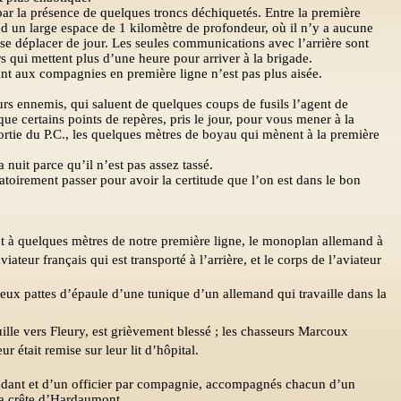
ar la présence de quelques troncs déchiquetés. Entre la première
tend un large espace de 1 kilomètre de profondeur, où il n’y a aucune
se déplacer de jour. Les seules communications avec l’arrière sont
s qui mettent plus d’une heure pour arriver à la brigade.
t aux compagnies en première ligne n’est pas plus aisée.
eurs ennemis, qui saluent de quelques coups de fusils l’agent de
 que certains points de repères, pris le jour, pour vous mener à la
ortie du P.C., les quelques mètres de boyau qui mènent à la première
a nuit parce qu’il n’est pas assez tassé.
atoirement passer pour avoir la certitude que l’on est dans le bon
nt à quelques mètres de notre première ligne, le monoplan allemand à
teur français qui est transporté à l’arrière, et le corps de l’aviateur
eux pattes d’épaule d’une tunique d’un allemand qui travaille dans la
lle vers Fleury, est grièvement blessé ; les chasseurs Marcoux
r était remise sur leur lit d’hôpital.
ndant et d’un officier par compagnie, accompagnés chacun d’un
 la crête d’Hardaumont.