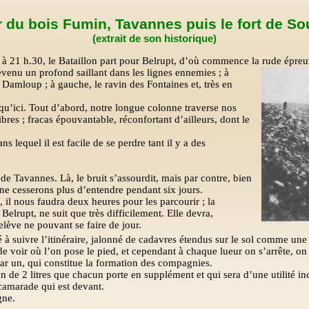
 du bois Fumin, Tavannes puis le fort de So
(extrait de son historique)
 à 21 h.30, le Bataillon part pour Belrupt, d’où commence la rude épreu
evenu un profond saillant dans les lignes ennemies ; à
e Damloup ; à gauche, le ravin des Fontaines et, très en
qu’ici. Tout d’abord, notre longue colonne traverse nos
libres ; fracas épouvantable, réconfortant d’ailleurs, dont le
s lequel il est facile de se perdre tant il y a des
de Tavannes. Là, le bruit s’assourdit, mais par contre, bien
e cesserons plus d’entendre pendant six jours.
, il nous faudra deux heures pour les parcourir ; la
Belrupt, ne suit que très difficilement. Elle devra,
relève ne pouvant se faire de jour.
é à suivre l’itinéraire, jalonné de cadavres étendus sur le sol comme u
 de voir où l’on pose le pied, et cependant à chaque lueur on s’arrête, o
r un, qui constitue la formation des compagnies.
on de 2 litres que chacun porte en supplément et qui sera d’une utilité i
e camarade qui est devant.
gne.