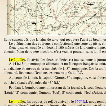
ligne cessent dès que le talus de terre, qui recouvre l’abri de béton, es
Le piétinement des coureurs a confectionné une sorte de piste, ch
Cette piste est coupée en deux, à 100 mètres de la première ligne,
chemin. Point de repère macabre, c’est vrai, et pourtant sans lui, il e
Le 2 juillet
, l’activité des deux artilleries est intense toute la journ
A 14 h.15, un monoplan allemand et un Nieuport français se mitra
e
une dizaine de mètres de la tranchée de la 3
compagnie. Dès la tombée 
allemand, lieutenant Neuhaus, est enterré près du P.C.
e
Au cours de la nuit, le caporal Giroux, 3
compagnie, va seul recon
e
tranchée (pattes d’épaules du 43
R.I.)
Pendant le bombardement incessant de la journée, le sous-lieutenan
e
e
(Louis), 2
compagnie, Dumont (Paul), 5
compagnie, Néel (Jules), d
e
Le 4 juillet
, les troupes de relève arrivent, le
370
R.I
. nous rempl
chasseur dévoué, qui reste une journée de plus et qui partira en plei