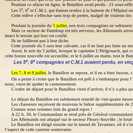
Pendant ce séjour en ligne, le Bataillon avait perdu : 21 sous-offi
e
e
Les 5
, 6
et C.M.1, qui étaient restées à la batterie de l’Hôpital en
Cette relève s’effectue sans trop de pertes, malgré de violents tir
Pendant la journée du
5 juillet
, nos trois compagnies ne subissent
Mais ce secteur de Damloup est très nerveux, les Allemands arrosen
intact le terrain qui leur est confié.
Ils ne failliront pas à leur tâche.
Cette journée du 5 sera leur calvaire, car il ne faut pas faire 
Aussi, le soir du 5 juillet, lorsque le capitaine L’Helgouach, qu
cette bonne nouvelle est accueillie, et le 6 juillet au matin, tout le Bat
e
e
Les 5
, 6
compagnies et C.M.1 avaient perdu, en vingt
Les 7, 8 et 9 juillet
, le Bataillon se repose, et il en a bien besoin, 
On a peine à croire que le Bataillon est prêt à s’embarquer pour l’
nous, vient de quitter le cantonnement.
L’ordre de départ pour le Bataillon vient d’arriver, il n’y a plus 
Le départ du Bataillon est subitement retardé de vint-quatre heures
Les chasseurs reçoivent de nouveau le bidon supplémentaire de 2
Comme nous sommes loin du grand repos !
A 22 h. 30, le Commandant se rend près de Général commandant
Les Allemands ont attaqué sur le secteur Fleury-Souville ; le bruit c
Le Bataillon est dirigé ensuite sur le tunnel de Tavannes, où il 
l’aspect de cette caserne souterraine.