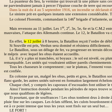
La puanteur du lieu, la vermine qui trouvait là une pâture sans ces
ne parviendraient jamais à percer l’épaisse couche de terre qui recouvr
Dans la nuit du 4 au 5 septembre 1916, un incendie se déclarait 
Le sinistre prit en quelques instants une extension considérable. T
e
Le colonel Florentin, commandant la 146
brigade d’infanterie, u
re
e
Mais revenons au 11 juillet. Les 1
, 2
, 3e, 5e, 6e et la C.M.2 entr
mauvaises, l’attaque des Allemands continue. Le 12, le Bataillon va c
En effet,
le 12 juillet
à 8 heures, la Bataillon reçoit l’ordre de déb
Si Souville est pris, Verdun sera dominé et résistera difficilement.
Le Bataillon, sous un déluge de fer, va progresser en terrain déco
le mépris
avec lequel les obus étaient accueillis.
Là, il n’y a plus ni tranchées, ni boyaux ; le sol est nivelé, ou 
remarquable. Les unités qui voudraient utiliser pareils cheminements
Tous les chasseurs le comprennent ; sur le plateau, l’ennemi vous 
est confiée.
En colonne par un, malgré les obus, petits et gros, le Bataillon sort
flanc-garde, les autres unités suivent en formation largement échelonn
Chaque chef, y compris les caporaux d’escouades font utiliser le
Ainsi l’instruction donnée pendant les périodes de repos trouve 
que nous qualifions de légères.
Et pourtant, que de souffrances ! Les obus tombent drus à droite à 
pluie fine sur les casques. Les éclats sifflent, les culots bourdonnent 
est à ce point intense que tous les yeux sont fixés sur un seul but…
LE FORT !