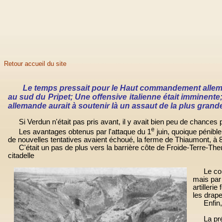
Retour accueil du site
Le temps pressait pour le Haut commandement allemand. 
au sud du Pripet; Une offensive italienne était imminente;
allemande aurait à soutenir là un assaut de la plus grand
Si Verdun n'était pas pris avant, il y avait bien peu de chances po
e
Les avantages obtenus par l'attaque du 1
juin, quoique pénibl
de nouvelles tentatives avaient échoué, la ferme de Thiaumont, à 8
C'était un pas de plus vers la barrière côte de Froide-Terre-Theury
citadelle
Le co
mais par 
artilleri
les drape
Enfin,
La pr