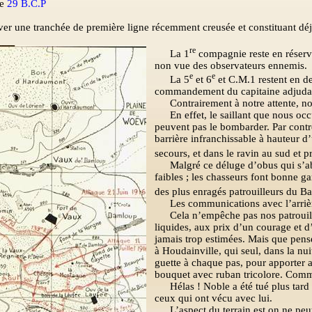
le
29 B.C.P
ver une tranchée de première ligne récemment creusée et constituant déjà
re
La 1
compagnie reste en réserve
non vue des observateurs ennemis.
e
e
La 5
et 6
et C.M.1 restent en de
commandement du capitaine adjuda
Contrairement à notre attente, n
En effet, le saillant que nous o
peuvent pas le bombarder. Par contre
barrière infranchissable à hauteur d
secours, et dans le ravin au sud et pr
Malgré ce déluge d’obus qui s’ab
faibles ; les chasseurs font bonne ga
des plus enragés patrouilleurs du Ba
Les communications avec l’arrière
Cela n’empêche pas nos patrouill
liquides, aux prix d’un courage et 
jamais trop estimées. Mais que pense
à Houdainville, qui seul, dans la nui
guette à chaque pas, pour apporter 
bouquet avec ruban tricolore. Comme
Hélas ! Noble a été tué plus tar
ceux qui ont vécu avec lui.
L’aspect du terrain est on ne peu