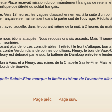
 cette Place recevait mission du commandement français de retenir le
ifique opiniâtreté du soldat français.
lie. Vers
13 heures
, les vagues d'assaut ennemies, à la suite d'un bom
française se maintenaient dans la partie sud de l'ouvrage. Réduits à 
ort, avec laquelle, dans le courant même de la nuit, à
2 heures
du mati
 que nous étions attaqués. Nous repoussions six assauts. Mais Thiaum
t meurtrière.
osant plus de forces considérables, il rétrécit le front d'attaque, born
ns contre Verdun dans de bonnes conditions. Fleury, le bois de Vaux-
leury est débordé par le sud, la batterie de Damloup enlevée le lendem
dun à Vaux et à Fleury, aux ruines de
la Chapelle Sainte-Fine. Mais
le
abords de Souville.
elle Sainte-Fine
marque la limite extrême de l'avancée alle
Page préc.
Page suiv.