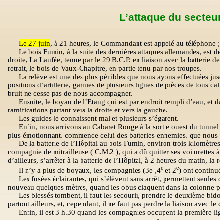
L’attaque du secteur
Le 27 juin
, à 21 heures, le Commandant est appelé au téléphone ;
Le bois Fumin, à la suite des dernières attaques allemandes, est d
droite, La Laufée, tenue par le 29 B.C.P. en liaison avec la batterie d
retrait, le bois de Vaux-Chapitre, en partie tenu par nos troupes.
La relève est une des plus pénibles que nous ayons effectuées jus
positions d’artillerie, garnies de plusieurs lignes de pièces de tous ca
bruit ne cesse pas de nous accompagner.
Ensuite, le boyau de l’Etang qui est par endroit rempli d’eau, et dan
ramifications partant vers la droite et vers la gauche.
Les guides le connaissent mal et plusieurs s’égarent.
Enfin, nous arrivons au Cabaret Rouge à la sortie ouest du tunnel 
plus émotionnant, commence celui des batteries ennemies, que nous n
De la batterie de l’Hôpital au bois Fumin, environ trois kilomètres
compagnie de mitrailleuse ( C.M.2 ), qui a dû quitter ses voiturettes à 
d’ailleurs, s’arrêter à la batterie de l’Hôpital, à 2 heures du matin, la 
e
e
Il n’y a plus de boyaux, les compagnies (3e ,4
et 2
) ont continu
Les fusées éclairantes, qui s’élèvent sans arrêt, permettent seules
nouveau quelques mètres, quand les obus claquent dans la colonne pa
Les blessés tombent, il faut les secourir, prendre le deuxième bid
partout ailleurs, et, cependant, il ne faut pas perdre la liaison avec l
Enfin, il est 3 h.30 quand les compagnies occupent la première li
e