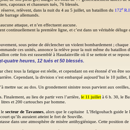
ciers, caporaux et chasseurs tués, 76 blessés.
e
 réserve, relèvent, dans la nuit du 4 au 5 juillet, un bataillon du
172
R.I
s de barrage allemands.
 aucune attaque, et n’en effectuent aucune.
t continuellement la première ligne, et c’est dans un véritable déluge d
un mouvement, sous peine de déclencher un violent bombardement ; chaque
i commande ces unités, annonce la relève pour la nuit même du bataillon 
aillon cette fois est rassemblé à Haudainville où il se nettoie et se repose
-quatre heures, 12 tués et 50 blessés.
car chez tous la fatigue est réelle, et cependant on est étonné d’en être sor
arrière. Cependant, la division s’est embarqué aujourd’hui le 10 juillet, 
qu’à mettre sac au dos. Un grondement sinistre nous parvient aux oreilles
. Finalement, au lieu de partir vers l’arrière,
le 11 juillet
à 6 h. 30, le Bat
 litres et 200 cartouches par homme.
 le
secteur de Tavannes
, alors que le capitaine
L’Helgouhach guide le Ba
ourt qu’ils auraient atteint le fort de Souville.
s’entasse dans une atmosphère de misère antihygiénique. Cette position d