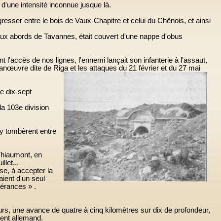
d'une intensité inconnue jusque là.
resser entre le bois de Vaux-Chapitre et celui du Chênois, et ainsi
e aux abords de Tavannes, était couvert d'une nappe d'obus
ent l'accès de nos lignes, l'ennemi lançait son infanterie à l'assaut,
nœuvre dite de Riga et les att
aques du 21 février et du
27 mai
de dix-sept
la 103e division
ry tombèrent entre
 Thiaumont, en
llet...
se, à accepter la
aient d'un seul
pérances » .
urs, une avance de quatre à cinq kilomètres sur dix de profondeur,
ent allemand.