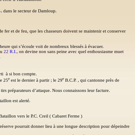
.,
dans le secteur de Damloup.
e fer et de feu, que les chasseurs doivent se maintenir et conserver
 heure qui s’écoule voit de nombreux blessés à évacuer.
du
22 R.I.
, on devine non sans peine avec quel enthousiasme muet
.
ti
à si bon compte.
e
e
le 25
est le dernier à partir ; le 29
B.C.P. , qui cantonne près de
, tirs préparateurs d’attaque. Nous connaissons leur facture.
aillon est alerté.
taillon vers le P.C. Creil ( Cabaret Ferme )
e réserve pourrait donner lieu à une longue description pour dépeindre