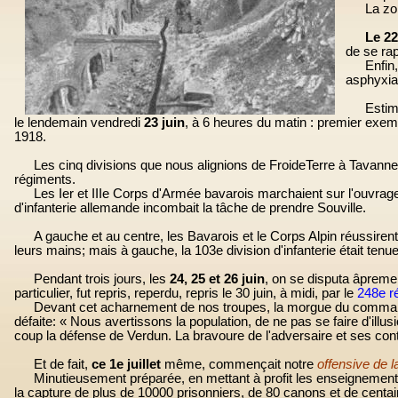
La zo
Le 2
de se rap
Enfin
asphyxian
Estima
le lendemain vendredi
23 juin
, à
6 heures
du matin : premier exemp
19
18.
Les cinq divisions que nous alignions de FroideTerre à Tavannes,
régiments.
Les Ier et IIIe Corps d'Armée bavarois marchaient sur l'ouvrage 
d'infanterie allemande incombait la tâche de prendre Souville.
A gauche et au centre, les Bavarois et le Corps Alpin réussiren
leurs mains; mais à gauche, la 103e division d'infanterie était tenu
Pendant trois jours, les
24, 25 et 26 juin
, on se disputa âpremen
particulier, fut repris, reperdu, repris le 30 juin, à
midi,
par le
248e ré
Devant cet acharnement de nos troupes, la morgue du commandeme
défaite: « Nous avertissons la population, de ne pas se faire d'illu
coup la défense de Verdun. La bravoure de l'adversaire et ses cont
Et de fait,
ce 1e juillet
même, commençait notre
offensive de
Minutieusement préparée, en mettant à profit les enseignements
la capture de plus de 10000 prisonniers, de 80 canons et de cent