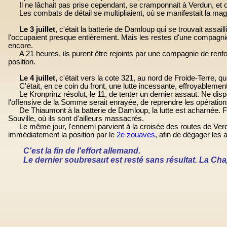
Il ne lâchait pas prise cependant, se cramponnait à Verdun, et
Les combats de détail se multipliaient, où se manifestait la magn
Le 3 juillet
, c'était la batterie de Damloup qui se trouvait assail
l'occupaient presque entièrement. Mais les restes d'une compagnie 
encore.
A
21 heures
, ils purent être rejoints par une compagnie de renf
position.
Le 4 juillet,
c'était vers la cote 321, au nord de Froide-Terre,
C'était, en ce coin du front, une lutte incessante, effroyablemen
Le Kronprinz résolut, le 11, de tenter un dernier assaut. Ne disp
l'offensive de la Somme serait enrayée, de reprendre les opératio
De Thiaumont à la batterie de Damloup, la lutte est acharnée. F
Souville, où ils sont d'ailleurs massacrés.
Le même jour, l'ennemi parvient à la croisée des routes de Ver
immédiatement la position par le
2e zouaves
, afin de dégager les 
C'est la fin de l'effort allemand.
Le dernier soubresaut est resté sans résultat.
La Chap