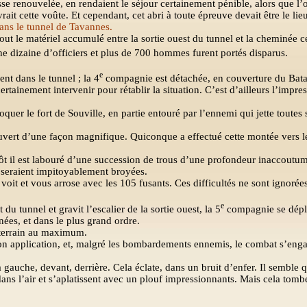
se renouvelée, en rendaient le séjour certainement pénible, alors que l’on
ait cette voûte. Et cependant, cet abri à toute épreuve devait être le lieu
dans le tunnel de Tavannes.
out le matériel accumulé entre la sortie ouest du tunnel et la cheminée ce
ne dizaine d’officiers et plus de 700 hommes furent portés disparus.
e
ent dans le tunnel ; la 4
compagnie est détachée, en couverture du Bataill
ertainement intervenir pour rétablir la situation. C’est d’ailleurs l’im
loquer le fort de Souville, en partie entouré par l’ennemi qui jette toutes
uvert d’une façon magnifique. Quiconque a effectué cette montée vers le 
plutôt il est labouré d’une succession de trous d’une profondeur inaccoutu
 seraient impitoyablement broyées.
voit et vous arrose avec les 105 fusants. Ces difficultés ne sont ignoré
e
 du tunnel et gravit l’escalier de la sortie ouest, la 5
compagnie se déplo
ées, et dans le plus grand ordre.
 terrain au maximum.
son application, et, malgré les bombardements ennemis, le combat s’eng
gauche, devant, derrière. Cela éclate, dans un bruit d’enfer. Il semble q
dans l’air et s’aplatissent avec un plouf impressionnants. Mais cela tombe