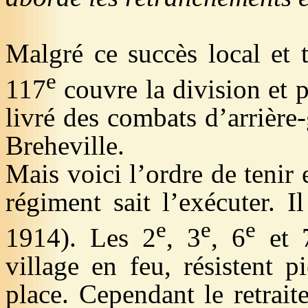
Malgré ce succès local et t
e
117
couvre la division et 
livré des combats d’arrièr
Breheville
.
Mais voici l’ordre de tenir e
régiment sait l’exécuter. I
e
e
e
19
14). Les 2
, 3
, 6
et 
village en feu, résistent 
place. Cependant le retrait