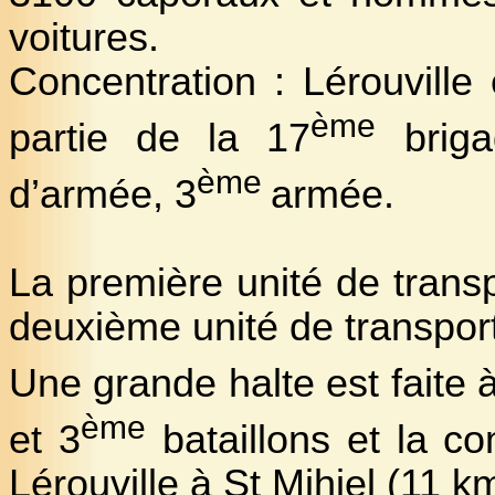
voitures.
Concentration : Lérouville 
ème
partie de la 17
briga
ème
d’armée, 3
armée.
La première unité de transp
deuxième unité de transport
Une grande halte est faite à
ème
et 3
bataillons et la c
Lérouville à St Mihiel (11 km