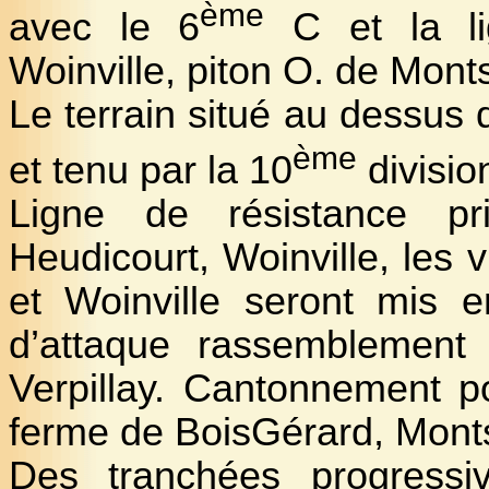
ème
avec le 6
C et la li
Woinville, piton O. de Mont
Le terrain situé au dessus 
ème
et tenu par la 10
divisio
Ligne de résistance p
Heudicourt, Woinville, les 
et Woinville seront mis 
d’attaque rassemblement 
Verpillay. Cantonnement po
ferme de Bois­Gérard, Monts
Des tranchées progressi