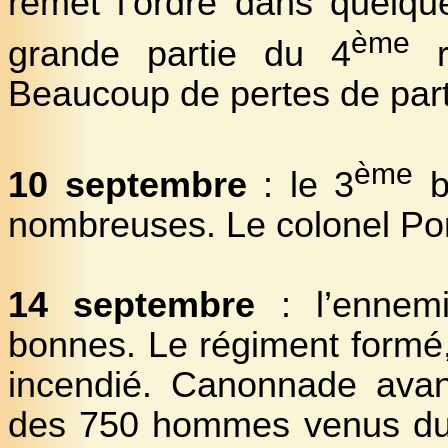
remet l’ordre dans quelqu
ème
grande partie du 4
r
Beaucoup de pertes de part 
ème
10 septembre
: le 3
ba
nombreuses. Le colonel Po
14 septembre
: l’ennemi
bonnes. Le régiment formé,
incendié. Canonnade avan
des 750 hommes venus du 