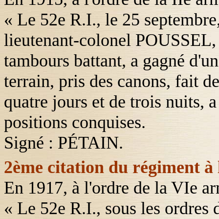
« Le 52
e
R.I., le 25 septembre,
lieutenant-colonel POUSSEL, a
tambours battant, a gagné d'un
terrain, pris des canons, fait 
quatre jours et de trois nuits,
positions conquises.
Signé : PÉTAIN.
2ème citation du régiment à 
En 1917, à l'ordre de
la VIe
ar
« Le 52
e
R.I., sous les ordre