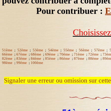
pouvez contribuer à complét
Pour contribuer :
E
Choisissez
51ème
;
52ème
;
53ème
;
54ème
;
55ème
;
56ème
;
57ème
;
66ème
;
67ème
;
68ème
;
69ème
;
70ème
;
71ème
;
72ème
;
73è
82ème
;
83ème
;
84ème
;
85ème
;
86ème
;
87ème
;
88ème
;
89è
98ème
;
99ème
;
100ème
Signaler une erreur ou omission sur cett