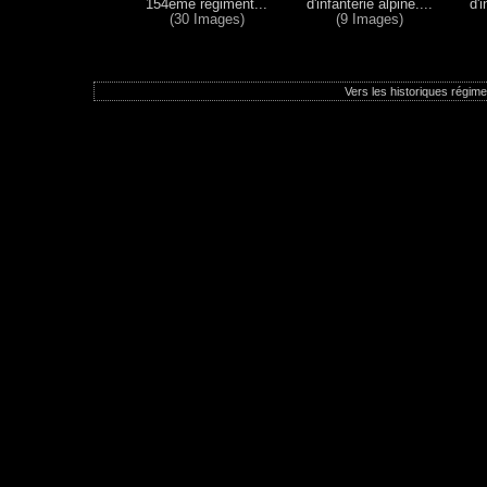
154ème régiment...
d'infanterie alpine....
d'i
(30 Images)
(9 Images)
Vers les historiques régimen