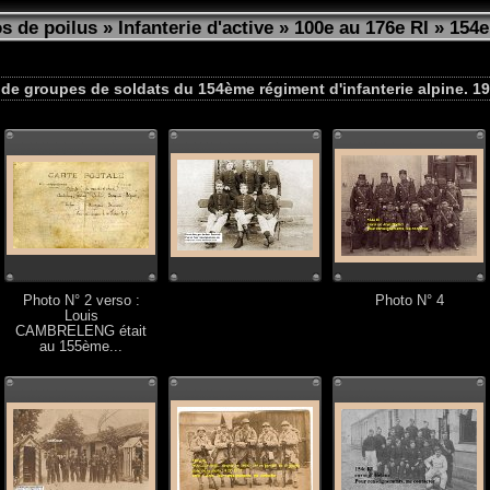
s de poilus
»
Infanterie d'active
»
100e au 176e RI
»
154e
de groupes de soldats du 154ème régiment d'infanterie alpine. 1
Photo N° 2 verso :
Photo N° 4
Louis
CAMBRELENG était
au 155ème...