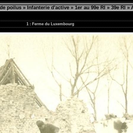
de poilus
»
Infanterie d'active
»
1er au 99e RI
»
39e RI
»
1 : Ferme du Luxembourg