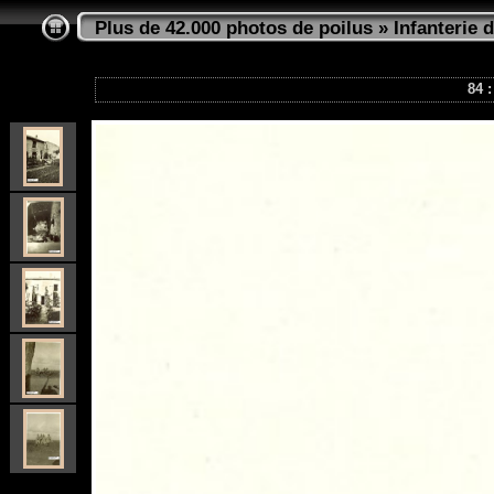
Plus de 42.000 photos de poilus
»
Infanterie d
84 :