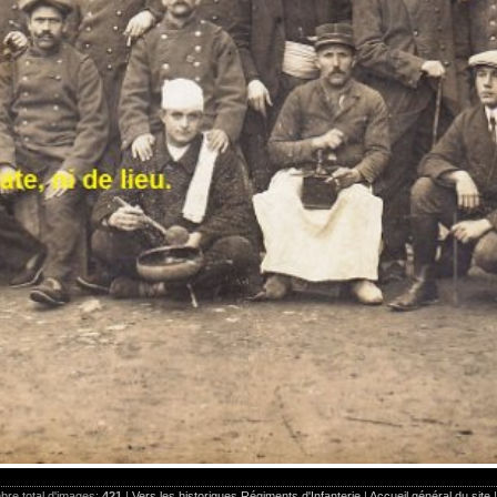
re total d'images:
421
|
Vers les historiques Régiments d'Infanterie
|
Accueil général du site