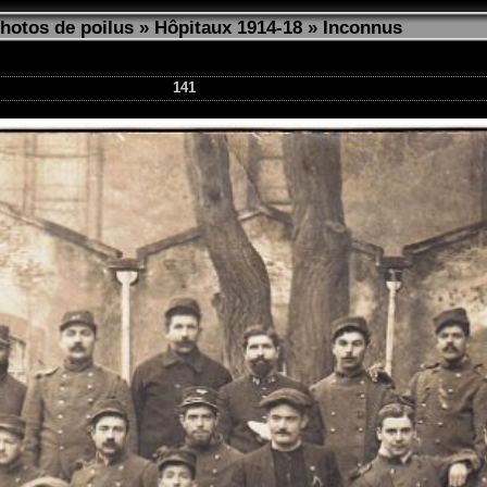
photos de poilus
»
Hôpitaux 1914-18
»
Inconnus
141